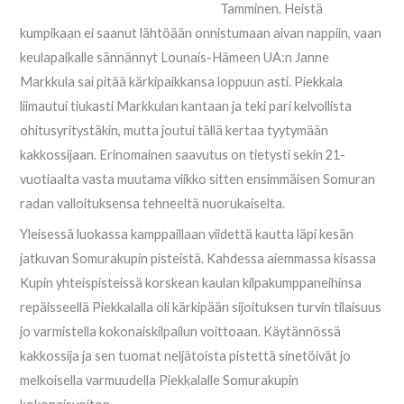
Tamminen. Heistä
kumpikaan ei saanut lähtöään onnistumaan aivan nappiin, vaan
keulapaikalle sännännyt Lounais-Hämeen UA:n Janne
Markkula sai pitää kärkipaikkansa loppuun asti. Piekkala
liimautui tiukasti Markkulan kantaan ja teki pari kelvollista
ohitusyritystäkin, mutta joutui tällä kertaa tyytymään
kakkossijaan. Erinomainen saavutus on tietysti sekin 21-
vuotiaalta vasta muutama viikko sitten ensimmäisen Somuran
radan valloituksensa tehneeltä nuorukaiselta.
Yleisessä luokassa kamppaillaan viidettä kautta läpi kesän
jatkuvan Somurakupin pisteistä. Kahdessa aiemmassa kisassa
Kupin yhteispisteissä korskean kaulan kilpakumppaneihinsa
repäisseellä Piekkalalla oli kärkipään sijoituksen turvin tilaisuus
jo varmistella kokonaiskilpailun voittoaan. Käytännössä
kakkossija ja sen tuomat neljätoista pistettä sinetöivät jo
melkoisella varmuudella Piekkalalle Somurakupin