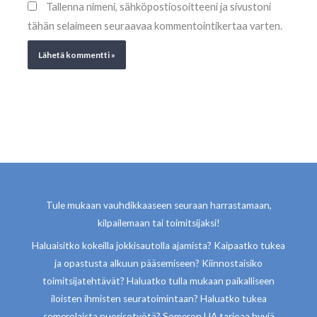
Tallenna nimeni, sähköpostiosoitteeni ja sivustoni
tähän selaimeen seuraavaa kommentointikertaa varten.
Tule mukaan vauhdikkaaseen seuraan harrastamaan,
kilpailemaan tai toimitsijaksi!
Haluaisitko kokeilla jokkisautolla ajamista? Kaipaatko tukea
ja opastusta alkuun pääsemiseen? Kiinnostaisiko
toimitsijatehtävät? Haluatko tulla mukaan paikalliseen
iloisten ihmisten seuratoimintaan? Haluatko tukea
somerolaista nuorisotyötä? Someron UA tarjoaa hyviä