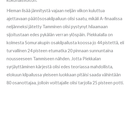
kokonaisvoiton.
Hieman lisää jännitystä vajaan neljän viikon kuluttua
ajettavaan päätösosakilpailuun olisi saatu, mikäli A-finaalissa
neljänneksi jätetty Tamminen olisi pystynyt hilaamaan
sijoitustaan edes pykälän verran ylöspäin. Piekkalalla on
kolmesta Somurakupin osakilpailusta koossa jo 44 pistettä, eli
turvallinen 24 pisteen etumatka 20 pinnaan sunnuntaina
nousseeseen Tammiseen nähden. Jotta Piekkalan
syrjäyttäminen kärjestä olisi edes teoriassa mahdollista,
elokuun kilpailussa yleiseen luokkaan pitäisi saada vähintään
80 osanottajaa, jolloin voittajalle olisi tarjolla 25 pisteen potti.