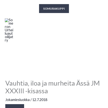
Siirry
SOMURAKUPPI
sisältöön
Someron Urheiluautoilijat ry
Vauhtia, iloa ja murheita Ässä JM
XXXIII -kisassa
Jokamiesluokka
/
12.7.2018