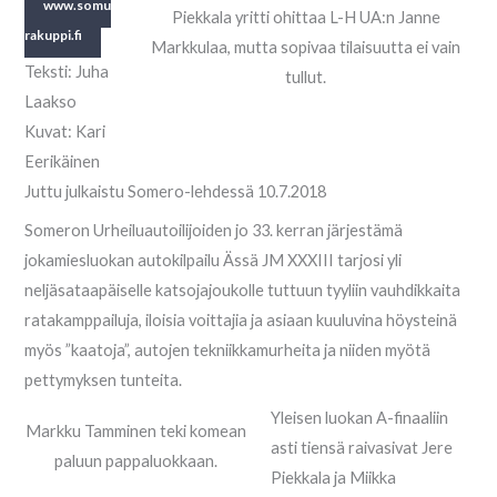
www.somu
Piekkala yritti ohittaa L-H UA:n Janne
rakuppi.fi
Markkulaa, mutta sopivaa tilaisuutta ei vain
Teksti: Juha
tullut.
Laakso
Kuvat: Kari
Eerikäinen
Juttu julkaistu Somero-lehdessä 10.7.2018
Someron Urheiluautoilijoiden jo 33. kerran järjestämä
jokamiesluokan autokilpailu Ässä JM XXXIII tarjosi yli
neljäsataapäiselle katsojajoukolle tuttuun tyyliin vauhdikkaita
ratakamppailuja, iloisia voittajia ja asiaan kuuluvina höysteinä
myös ”kaatoja”, autojen tekniikkamurheita ja niiden myötä
pettymyksen tunteita.
Yleisen luokan A-finaaliin
Markku Tamminen teki komean
asti tiensä raivasivat Jere
paluun pappaluokkaan.
Piekkala ja Miikka