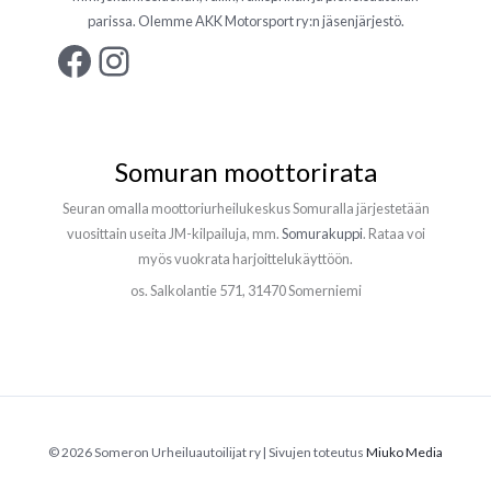
parissa. Olemme AKK Motorsport ry:n jäsenjärjestö.
Facebook
Instagram
Somuran moottorirata
Seuran omalla moottoriurheilukeskus Somuralla järjestetään
vuosittain useita JM-kilpailuja, mm.
Somurakuppi
. Rataa voi
myös vuokrata harjoittelukäyttöön.
os. Salkolantie 571, 31470 Somerniemi
© 2026 Someron Urheiluautoilijat ry | Sivujen toteutus
Miuko Media