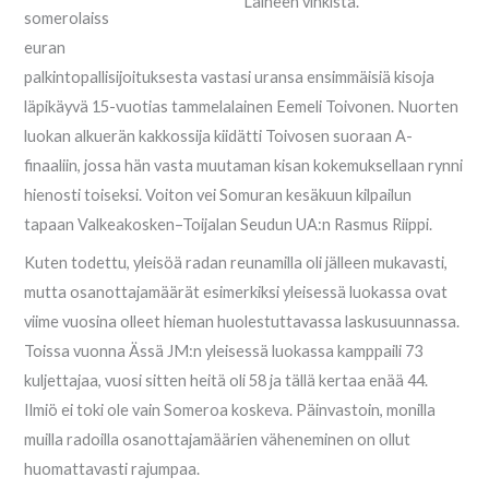
Laineen vinkistä.
somerolaiss
euran
palkintopallisijoituksesta vastasi uransa ensimmäisiä kisoja
läpikäyvä 15-vuotias tammelalainen Eemeli Toivonen. Nuorten
luokan alkuerän kakkossija kiidätti Toivosen suoraan A-
finaaliin, jossa hän vasta muutaman kisan kokemuksellaan rynni
hienosti toiseksi. Voiton vei Somuran kesäkuun kilpailun
tapaan Valkeakosken–Toijalan Seudun UA:n Rasmus Riippi.
Kuten todettu, yleisöä radan reunamilla oli jälleen mukavasti,
mutta osanottajamäärät esimerkiksi yleisessä luokassa ovat
viime vuosina olleet hieman huolestuttavassa laskusuunnassa.
Toissa vuonna Ässä JM:n yleisessä luokassa kamppaili 73
kuljettajaa, vuosi sitten heitä oli 58 ja tällä kertaa enää 44.
Ilmiö ei toki ole vain Someroa koskeva. Päinvastoin, monilla
muilla radoilla osanottajamäärien väheneminen on ollut
huomattavasti rajumpaa.