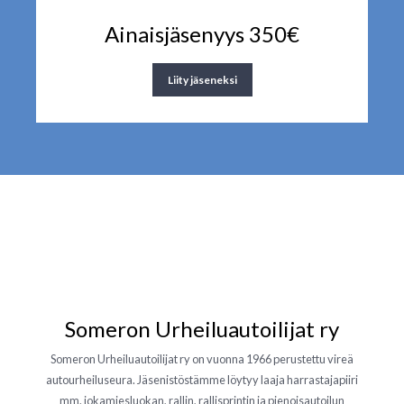
Ainaisjäsenyys 350€
Liity jäseneksi
Someron Urheiluautoilijat ry
Someron Urheiluautoilijat ry on vuonna 1966 perustettu vireä
autourheiluseura. Jäsenistöstämme löytyy laaja harrastajapiiri
mm. jokamiesluokan, rallin, rallisprintin ja pienoisautoilun