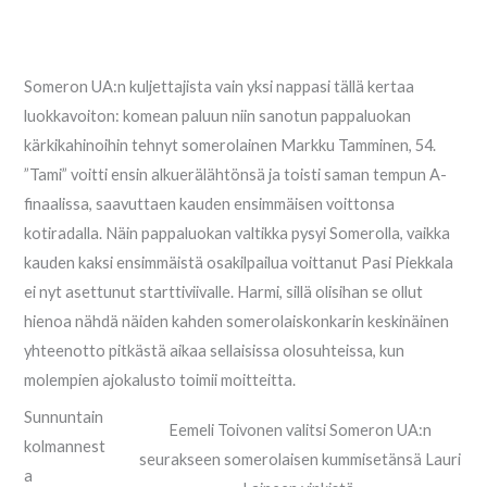
Someron UA:n kuljettajista vain yksi nappasi tällä kertaa
luokkavoiton: komean paluun niin sanotun pappaluokan
kärkikahinoihin tehnyt somerolainen Markku Tamminen, 54.
”Tami” voitti ensin alkuerälähtönsä ja toisti saman tempun A-
finaalissa, saavuttaen kauden ensimmäisen voittonsa
kotiradalla. Näin pappaluokan valtikka pysyi Somerolla, vaikka
kauden kaksi ensimmäistä osakilpailua voittanut Pasi Piekkala
ei nyt asettunut starttiviivalle. Harmi, sillä olisihan se ollut
hienoa nähdä näiden kahden somerolaiskonkarin keskinäinen
yhteenotto pitkästä aikaa sellaisissa olosuhteissa, kun
molempien ajokalusto toimii moitteitta.
Sunnuntain
Eemeli Toivonen valitsi Someron UA:n
kolmannest
seurakseen somerolaisen kummisetänsä Lauri
a