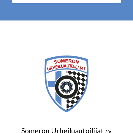
Someron Urheiluautoilijat ry