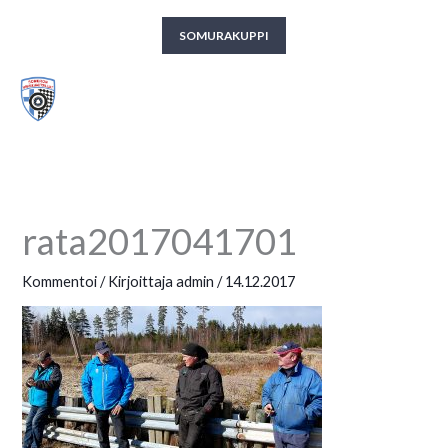
Siirry
SOMURAKUPPI
sisältöön
Someron Urheiluautoilijat ry
rata2017041701
Kommentoi
/ Kirjoittaja
admin
/
14.12.2017