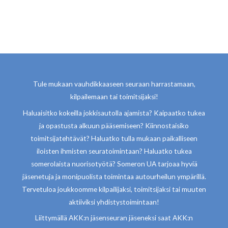
Tule mukaan vauhdikkaaseen seuraan harrastamaan,
kilpailemaan tai toimitsijaksi!
Haluaisitko kokeilla jokkisautolla ajamista? Kaipaatko tukea
ja opastusta alkuun pääsemiseen? Kiinnostaisiko
toimitsijatehtävät? Haluatko tulla mukaan paikalliseen
iloisten ihmisten seuratoimintaan? Haluatko tukea
somerolaista nuorisotyötä? Someron UA tarjoaa hyviä
jäsenetuja ja monipuolista toimintaa autourheilun ympärillä.
Tervetuloa joukkoomme kilpailijaksi, toimitsijaksi tai muuten
aktiiviksi yhdistystoimintaan!
Liittymällä AKK:n jäsenseuran jäseneksi saat AKK:n