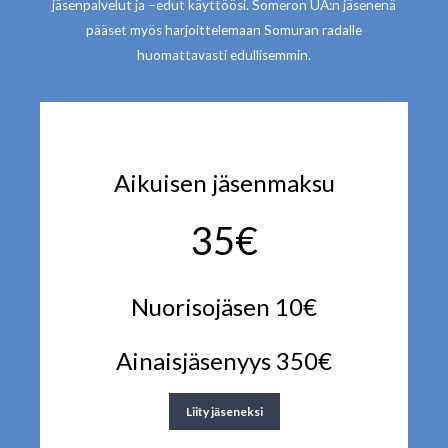
jäsenpalvelut ja –edut käyttöösi. Someron UA:n jäsenenä
pääset myös harjoittelemaan Somuran radalle
huomattavasti edullisemmin.
Aikuisen jäsenmaksu
35€
Nuorisojäsen 10€
Ainaisjäsenyys 350€
Liity jäseneksi