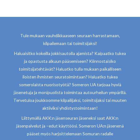
Tule mukaan vauhdikkaaseen seuraan harrastamaan,
kilpailemaan tai toimitsijaksi!
Haluaisitko kokeilla jokkisautolla ajamista? Kaipaatko tukea
ja opastusta alkuun pääsemiseen? Kiinnostaisiko
toimitsijatehtävät? Haluatko tulla mukaan paikalliseen
iloisten ihmisten seuratoimintaan? Haluatko tukea
somerolaista nuorisotyötä? Someron UA tarjoaa hyviä
jäsenetuja ja monipuolista toimintaa autourheilun ympärillä.
Tervetuloa joukkoomme kilpailijaksi, toimitsijaksi tai muuten
aktiiviksi yhdistystoimintaan!
Liittymällä AKK:n jäsenseuran jäseneksi saat AKK:n
jäsenpalvelut ja –edut käyttöösi. Someron UA:n jäsenenä
pääset myös harjoittelemaan Somuran radalle