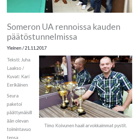
Someron UA rennoissa kauden
päätöstunnelmissa
Yleinen
/
21.11.2017
Teksti: Juha
Laakso /
Kuvat: Kari
Eerikäinen
Seura
paketoi
päättymäisill
ään olevan
Timo Koivunen haali arvokkaimmat pystit.
toimintavuo
tensa