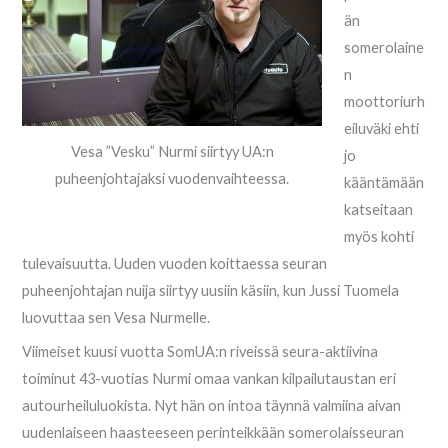
än
somerolaine
n
moottoriurh
eiluväki ehti
Vesa ”Vesku” Nurmi siirtyy UA:n
jo
puheenjohtajaksi vuodenvaihteessa.
kääntämään
katseitaan
myös kohti
tulevaisuutta. Uuden vuoden koittaessa seuran
puheenjohtajan nuija siirtyy uusiin käsiin, kun Jussi Tuomela
luovuttaa sen Vesa Nurmelle.
Viimeiset kuusi vuotta SomUA:n riveissä seura-aktiivina
toiminut 43-vuotias Nurmi omaa vankan kilpailutaustan eri
autourheiluluokista. Nyt hän on intoa täynnä valmiina aivan
uudenlaiseen haasteeseen perinteikkään somerolaisseuran