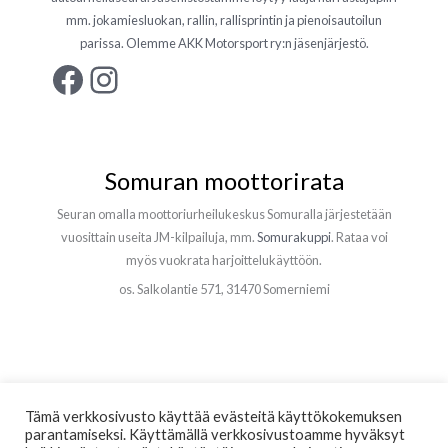
mm. jokamiesluokan, rallin, rallisprintin ja pienoisautoilun
parissa. Olemme AKK Motorsport ry:n jäsenjärjestö.
Facebook
Instagram
Somuran moottorirata
Seuran omalla moottoriurheilukeskus Somuralla järjestetään
vuosittain useita JM-kilpailuja, mm.
Somurakuppi
. Rataa voi
myös vuokrata harjoittelukäyttöön.
os. Salkolantie 571, 31470 Somerniemi
Tämä verkkosivusto käyttää evästeitä käyttökokemuksen
parantamiseksi. Käyttämällä verkkosivustoamme hyväksyt
© 2026 Someron Urheiluautoilijat ry | Sivujen toteutus
Miuko Media