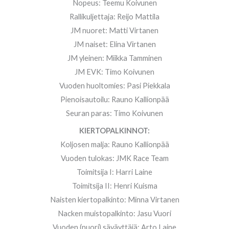
Nopeus: Teemu Koivunen
Rallikuljettaja: Reijo Mattila
JM nuoret: Matti Virtanen
JM naiset: Elina Virtanen
JM yleinen: Miikka Tamminen
JM EVK: Timo Koivunen
Vuoden huoltomies: Pasi Piekkala
Pienoisautoilu: Rauno Kallionpää
Seuran paras: Timo Koivunen
KIERTOPALKINNOT:
Koljosen malja: Rauno Kallionpää
Vuoden tulokas: JMK Race Team
Toimitsija I: Harri Laine
Toimitsija II: Henri Kuisma
Naisten kiertopalkinto: Minna Virtanen
Nacken muistopalkinto: Jasu Vuori
Vuoden (nuori) säväyttäjä: Arto Laine