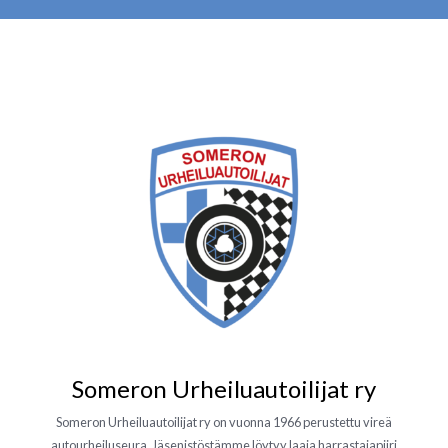
Someron Urheiluautoilijat ry
Someron Urheiluautoilijat ry on vuonna 1966 perustettu vireä
autourheiluseura. Jäsenistöstämme löytyy laaja harrastajapiiri