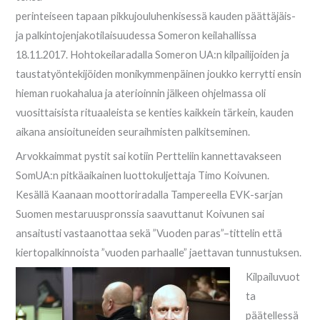
perinteiseen tapaan pikkujouluhenkisessä kauden päättäjäis-
ja palkintojenjakotilaisuudessa Someron keilahallissa
18.11.2017. Hohtokeilaradalla Someron UA:n kilpailijoiden ja
taustatyöntekijöiden monikymmenpäinen joukko kerrytti ensin
hieman ruokahalua ja aterioinnin jälkeen ohjelmassa oli
vuosittaisista rituaaleista se kenties kaikkein tärkein, kauden
aikana ansioituneiden seuraihmisten palkitseminen.
Arvokkaimmat pystit sai kotiin Pertteliin kannettavakseen
SomUA:n pitkäaikainen luottokuljettaja Timo Koivunen.
Kesällä Kaanaan moottoriradalla Tampereella EVK-sarjan
Suomen mestaruuspronssia saavuttanut Koivunen sai
ansaitusti vastaanottaa sekä ”Vuoden paras”–tittelin että
kiertopalkinnoista ”vuoden parhaalle” jaettavan tunnustuksen.
Kilpailuvuot
ta
päätellessä