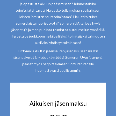
ja opastusta alkuun pääsemiseen? Kiinnostaisiko
toimitsijatehtävät? Haluatko tulla mukaan paikalliseen
iloisten ihmisten seuratoimintaan? Haluatko tukea
somerolaista nuorisotyötä? Someron UA tarjoaa hyviä
jäsenetuja ja monipuolista toimintaa autourheilun ympärillä.
Tervetuloa joukkoomme kilpailijaksi, toimitsijaksi tai muuten
aktiiviksi yhdistystoimintaan!
Liittymällä AKK:n jäsenseuran jäseneksi saat AKK:n
jäsenpalvelut ja –edut käyttöösi. Someron UA:n jäsenenä
pääset myös harjoittelemaan Somuran radalle
huomattavasti edullisemmin.
Aikuisen jäsenmaksu