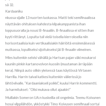
sä 32.
Kardaaniku
nkussa sijalle 13 nuorten luokassa. Matti teki semifinaalissa
näyttävän ohituksen kahdesta kilpakumppanista ihan
loppusuoralla ja nousi B-finaaliin. B-finaalissa ei sitten ihan
kyyti riittänyt. Lopulta tuli vielä toisella kierroksella niin
horisontaalisia kuin vertikaalisiakin häiriöitä ensimmäisessä
mutkassa, lopulliseksi sijoitukseksi jäi B-finaalin viimeinen.
Mies kuitenkin selvisi vähällä ja Hartsan pajan väki moukaroi
kauniin pinkin kartanovolvon kuosiin (muutaman ärräpään
kera). Niinpä auto olikin yleisessä taas käytössä Virtasen
Harrilla. Harrin taival katkesi kuitenkin välierissä jo
lähtöviivalle. ”Kardaaniakseli poikki”, kuului Harrin kommentti.
Ja harmitukset: ”Olisi mukava ollut ajaakin!”
Muillakin Someron UA:n kuskeilla oli ongelmia. Teemu Koivunen
hosui vilppilähdön, ykköstykki Timo Koivusen semifinaali sortui