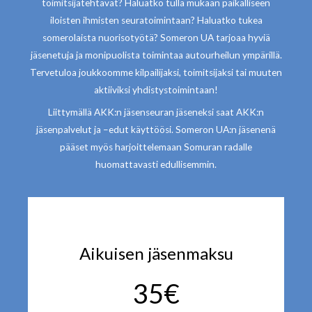
toimitsijatehtävät? Haluatko tulla mukaan paikalliseen
iloisten ihmisten seuratoimintaan? Haluatko tukea
somerolaista nuorisotyötä? Someron UA tarjoaa hyviä
jäsenetuja ja monipuolista toimintaa autourheilun ympärillä.
Tervetuloa joukkoomme kilpailijaksi, toimitsijaksi tai muuten
aktiiviksi yhdistystoimintaan!
Liittymällä AKK:n jäsenseuran jäseneksi saat AKK:n
jäsenpalvelut ja –edut käyttöösi. Someron UA:n jäsenenä
pääset myös harjoittelemaan Somuran radalle
huomattavasti edullisemmin.
Aikuisen jäsenmaksu
35€