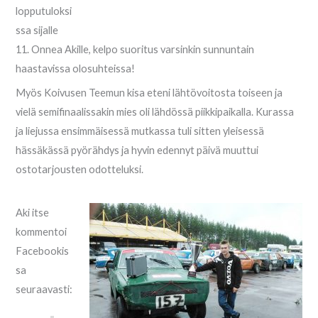
lopputuloksi
ssa sijalle
11. Onnea Akille, kelpo suoritus varsinkin sunnuntain
haastavissa olosuhteissa!
Myös Koivusen Teemun kisa eteni lähtövoitosta toiseen ja
vielä semifinaalissakin mies oli lähdössä piikkipaikalla. Kurassa
ja liejussa ensimmäisessä mutkassa tuli sitten yleisessä
hässäkässä pyörähdys ja hyvin edennyt päivä muuttui
ostotarjousten odotteluksi.
Aki itse
kommentoi
Facebookis
sa
seuraavasti: