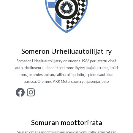
Someron Urheiluautoilijat ry
Someron Urheiluautoilijat ry on vuonna 1966 perustettu vireä
autourheiluseura. Jäsenistöstämme löytyy laaja harrastajapiiri
mm. jokamiesluokan, rallin, rallisprintin ja pienoisautoilun
parissa. Olemme AKK Motorsport ry:n jäsenjärjestö.
Facebook
Instagram
Somuran moottorirata
Seuran omalla moottoriurheilukeskus Somuralla järjestetään