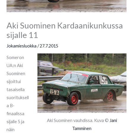
Aki Suominen Kardaanikunkussa
sijalle 11
Jokamiesluokka
/
27.7.2015
Someron
UA:n Aki
Suominen
sijoittui
tasaisella
suorituksell
a B-
finaalissa
Aki Suominen vauhdissa. Kuva ©
Jani
sijalle 5 ja
Tamminen
näin